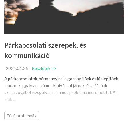
Párkapcsolati szerepek, és
kommunikáció
2024.01.26
Részletek >>
A párkapcsolatok, bármennyire is gazdagítóak és kielégítőek
lehetnek, gyakran számos kihívással járnak, és a férfiak
szemszögéből vizsgálva is számos probléma merülhet fel. Az
aláb ...
Férfi problémák