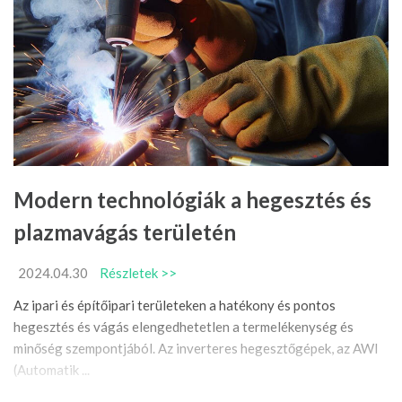
Modern technológiák a hegesztés és
plazmavágás területén
2024.04.30
Részletek >>
Az ipari és építőipari területeken a hatékony és pontos
hegesztés és vágás elengedhetetlen a termelékenység és
minőség szempontjából. Az inverteres hegesztőgépek, az AWI
(Automatik ...