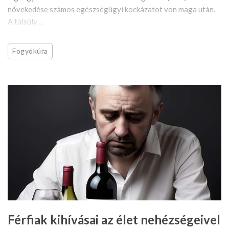
növekedése számos egészségügyi kockázatot von maga után.
A túlsúly ...
Fogyókúra
Férfiak kihívásai az élet nehézségeivel