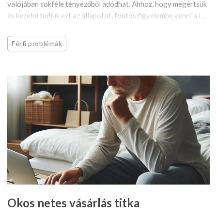
valójában sokféle tényezőből adódhat. Ahhoz, hogy megértsük
és kezelni tudjuk ezt az állapotot, fontos figyelembe venni a l ...
Férfi problémák
Okos netes vásárlás titka