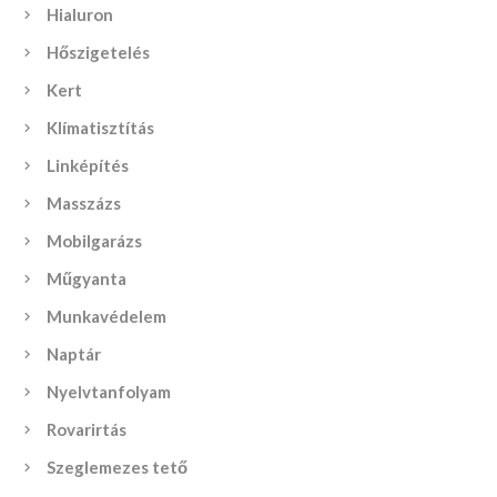
Hialuron
Hőszigetelés
Kert
Klímatisztítás
Linképítés
Masszázs
Mobilgarázs
Műgyanta
Munkavédelem
Naptár
Nyelvtanfolyam
Rovarirtás
Szeglemezes tető