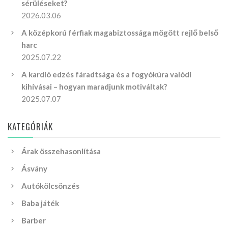
sérüléseket?
2026.03.06
A középkorú férfiak magabiztossága mögött rejlő belső
harc
2025.07.22
A kardió edzés fáradtsága és a fogyókúra valódi
kihívásai – hogyan maradjunk motiváltak?
2025.07.07
KATEGÓRIÁK
Árak összehasonlítása
Ásvány
Autókölcsönzés
Baba játék
Barber