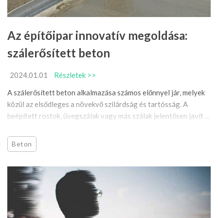
Az építőipar innovatív megoldása:
szálerősített beton
2024.01.01
Részletek >>
A szálerősített beton alkalmazása számos előnnyel jár, melyek
közül az elsődleges a növekvő szilárdság és tartósság. A
beépített rostok, üvegszálak vagy más szálak jelentősen javít ...
Beton