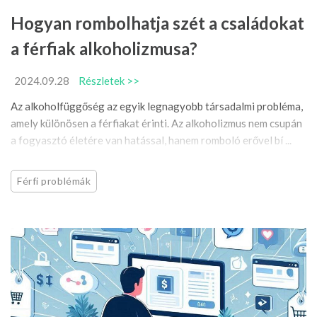
Hogyan rombolhatja szét a családokat
a férfiak alkoholizmusa?
2024.09.28
Részletek >>
Az alkoholfüggőség az egyik legnagyobb társadalmi probléma,
amely különösen a férfiakat érinti. Az alkoholizmus nem csupán
a fogyasztó életére van hatással, hanem romboló erővel bí ...
Férfi problémák