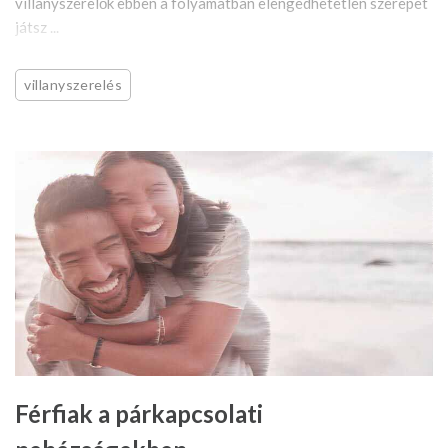
villanyszerelők ebben a folyamatban elengedhetetlen szerepet
játsz ...
villanyszerelés
Férfiak a párkapcsolati