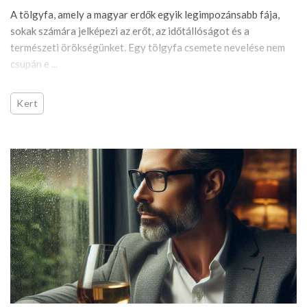
A tölgyfa, amely a magyar erdők egyik legimpozánsabb fája,
sokak számára jelképezi az erőt, az időtállóságot és a
természeti örökségünket. Egy tölgyfa csemete nevelése nem
csupán e ...
Kert