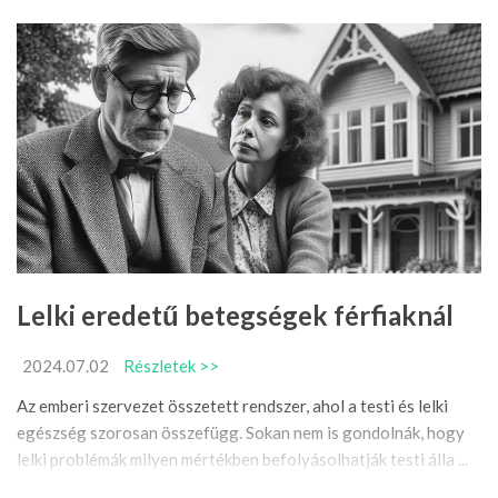
Lelki eredetű betegségek férfiaknál
2024.07.02
Részletek >>
Az emberi szervezet összetett rendszer, ahol a testi és lelki
egészség szorosan összefügg. Sokan nem is gondolnák, hogy
lelki problémák milyen mértékben befolyásolhatják testi álla ...