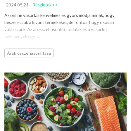
2024.05.21
Részletek >>
Az online vásárlás kényelmes és gyors módja annak, hogy
beszerezzük a kívánt termékeket, de fontos, hogy okosan
válasszunk. Az árösszehasonlító oldalak és a vásárlói
vélemények egy ...
Árak összehasonlítása