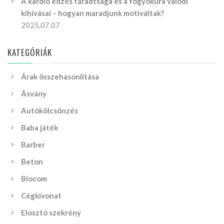
A kardió edzés fáradtsága és a fogyókúra valódi
kihívásai – hogyan maradjunk motiváltak?
2025.07.07
KATEGÓRIÁK
Árak összehasonlítása
Ásvány
Autókölcsönzés
Baba játék
Barber
Beton
Biocom
Cégkivonat
Elosztó szekrény