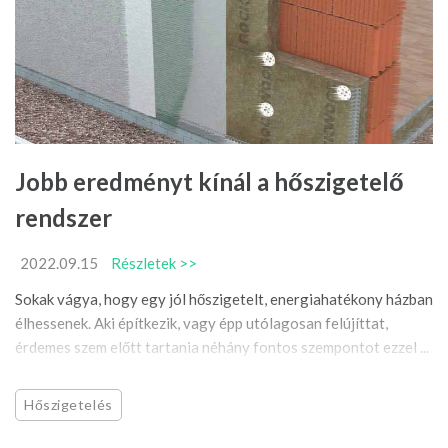
Jobb eredményt kínál a hőszigetelő
rendszer
2022.09.15
Részletek >>
Sokak vágya, hogy egy jól hőszigetelt, energiahatékony házban
élhessenek. Aki építkezik, vagy épp utólagosan felújíttat,
érdemes szem előtt tartania néhány fontos szempontot ezzel ...
Hőszigetelés