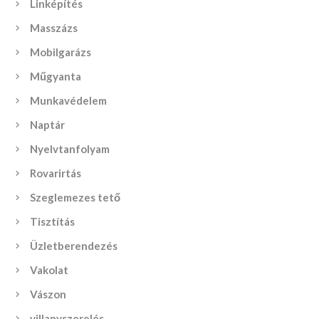
Linképítés
Masszázs
Mobilgarázs
Műgyanta
Munkavédelem
Naptár
Nyelvtanfolyam
Rovarirtás
Szeglemezes tető
Tisztítás
Üzletberendezés
Vakolat
Vászon
villanyszerelés