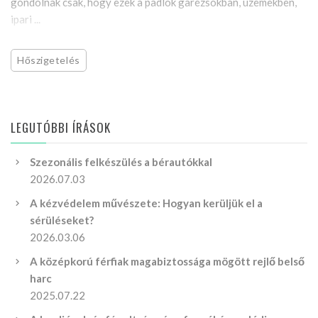
gondolnak csak, hogy ezek a padlók garézsokban, üzemekben,
ipari ...
Hőszigetelés
LEGUTÓBBI ÍRÁSOK
Szezonális felkészülés a bérautókkal
2026.07.03
A kézvédelem művészete: Hogyan kerüljük el a
sérüléseket?
2026.03.06
A középkorú férfiak magabiztossága mögött rejlő belső
harc
2025.07.22