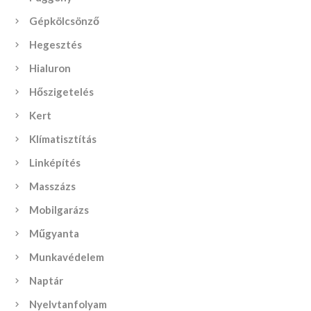
Gépkölcsönző
Hegesztés
Hialuron
Hőszigetelés
Kert
Klímatisztítás
Linképítés
Masszázs
Mobilgarázs
Műgyanta
Munkavédelem
Naptár
Nyelvtanfolyam