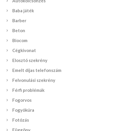
Autókölcsönzés
Baba játék
Barber
Beton
Biocom
Cégkivonat
Elosztó szekrény
Emelt díjas telefonszám
Felvonulási szekrény
Férfi problémák
Fogorvos
Fogyókúra
Fotózás
Függöny