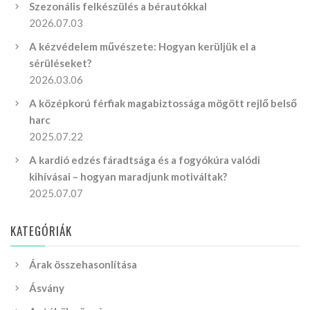
Szezonális felkészülés a bérautókkal
2026.07.03
A kézvédelem művészete: Hogyan kerüljük el a
sérüléseket?
2026.03.06
A középkorú férfiak magabiztossága mögött rejlő belső
harc
2025.07.22
A kardió edzés fáradtsága és a fogyókúra valódi
kihívásai – hogyan maradjunk motiváltak?
2025.07.07
KATEGÓRIÁK
Árak összehasonlítása
Ásvány