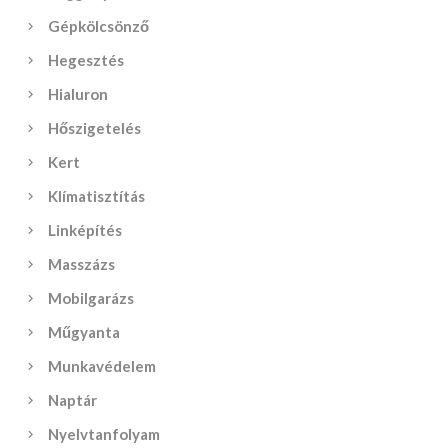
Gépkölcsönző
Hegesztés
Hialuron
Hőszigetelés
Kert
Klímatisztítás
Linképítés
Masszázs
Mobilgarázs
Műgyanta
Munkavédelem
Naptár
Nyelvtanfolyam