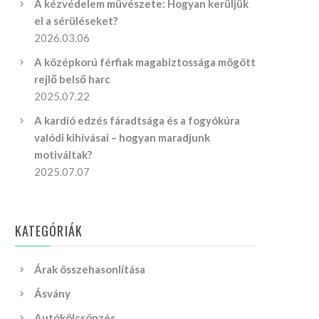
A kézvédelem művészete: Hogyan kerüljük
el a sérüléseket?
2026.03.06
A középkorú férfiak magabiztossága mögött
rejlő belső harc
2025.07.22
A kardió edzés fáradtsága és a fogyókúra
valódi kihívásai – hogyan maradjunk
motiváltak?
2025.07.07
KATEGÓRIÁK
Árak összehasonlítása
Ásvány
Autókölcsönzés