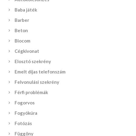
Baba játék
Barber
Beton
Biocom
Cégkivonat
Elosztó szekrény
Emelt díjas telefonszám
Felvonulási szekrény
Férfi problémák
Fogorvos
Fogyókúra
Fotózás
Függöny