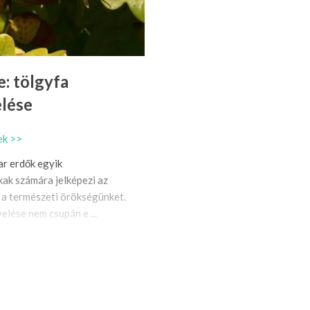
e: tölgyfa
lése
ek >>
ar erdők egyik
kak számára jelképezi az
s a természeti örökségünket.
lése nem csupán e ...