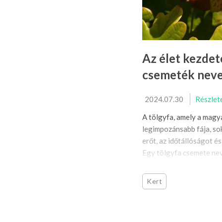
Az élet kezdet
csemeték neve
2024.07.30
Részlet
A tölgyfa, amely a magy
legimpozánsabb fája, so
erőt, az időtállóságot é
Egy tölgyfa csemete neve
Kert