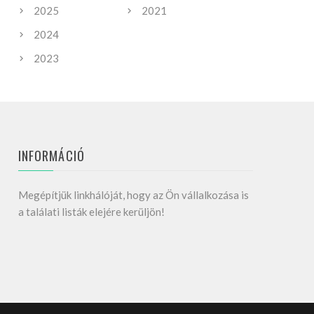
2025
2021
2024
2023
INFORMÁCIÓ
Megépítjük linkhálóját, hogy az Ön vállalkozása is
a találati listák elejére kerüljön!