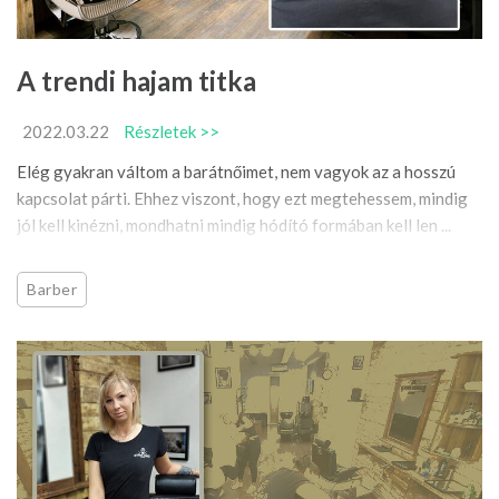
A trendi hajam titka
2022.03.22
Részletek >>
Elég gyakran váltom a barátnőimet, nem vagyok az a hosszú
kapcsolat párti. Ehhez viszont, hogy ezt megtehessem, mindig
jól kell kinézni, mondhatni mindig hódító formában kell len ...
Barber