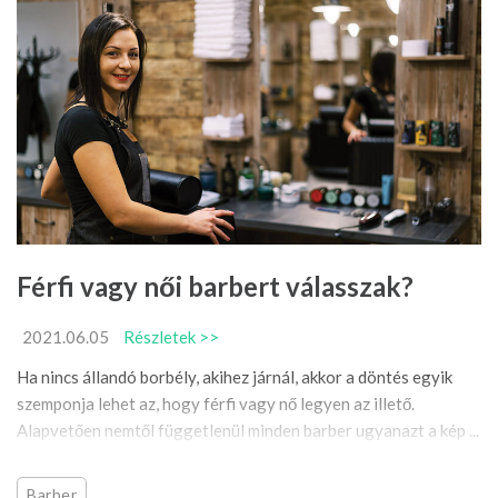
Férfi vagy női barbert válasszak?
2021.06.05
Részletek >>
Ha nincs állandó borbély, akihez járnál, akkor a döntés egyik
szemponja lehet az, hogy férfi vagy nő legyen az illető.
Alapvetően nemtől függetlenül minden barber ugyanazt a kép ...
Barber