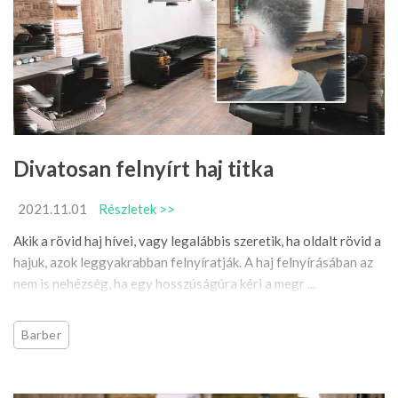
Divatosan felnyírt haj titka
2021.11.01
Részletek >>
Akik a rövid haj hívei, vagy legalábbis szeretik, ha oldalt rövid a
hajuk, azok leggyakrabban felnyíratják. A haj felnyírásában az
nem is nehézség, ha egy hosszúságúra kéri a megr ...
Barber