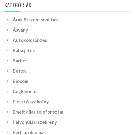
KATEGÓRIÁK
Árak összehasonlítása
Ásvány
Autókölcsönzés
Baba játék
Barber
Beton
Biocom
Cégkivonat
Elosztó szekrény
Emelt díjas telefonszám
Felvonulási szekrény
Férfi problémák