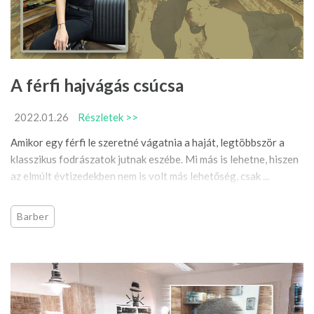
A férfi hajvágás csúcsa
2022.01.26
Részletek >>
Amikor egy férfi le szeretné vágatnia a haját, legtöbbször a
klasszikus fodrászatok jutnak eszébe. Mi más is lehetne, hiszen
az elmúlt évtizedekben nem is volt más lehetőség, csak ...
Barber