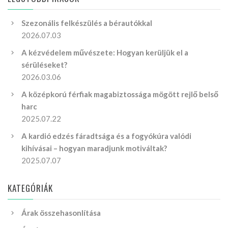
Szezonális felkészülés a bérautókkal
2026.07.03
A kézvédelem művészete: Hogyan kerüljük el a
sérüléseket?
2026.03.06
A középkorú férfiak magabiztossága mögött rejlő belső
harc
2025.07.22
A kardió edzés fáradtsága és a fogyókúra valódi
kihívásai – hogyan maradjunk motiváltak?
2025.07.07
KATEGÓRIÁK
Árak összehasonlítása