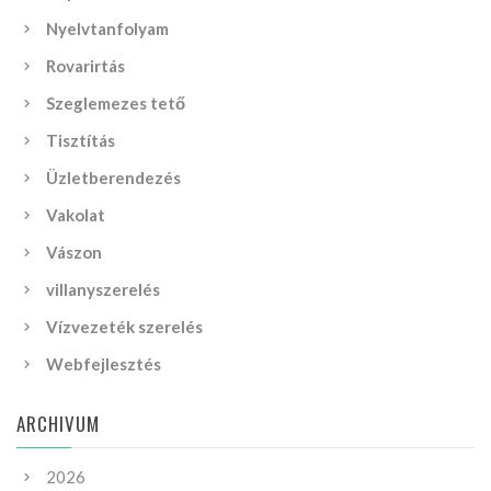
Nyelvtanfolyam
Rovarirtás
Szeglemezes tető
Tisztítás
Üzletberendezés
Vakolat
Vászon
villanyszerelés
Vízvezeték szerelés
Webfejlesztés
ARCHIVUM
2026