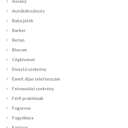
Ásvány
Autókölcsönzés
Baba játék
Barber
Beton
Biocom
Cégkivonat
Elosztó szekrény
Emelt díjas telefonszám
Felvonulási szekrény
Férfi problémák
Fogorvos
Fogyókúra
Fotózás