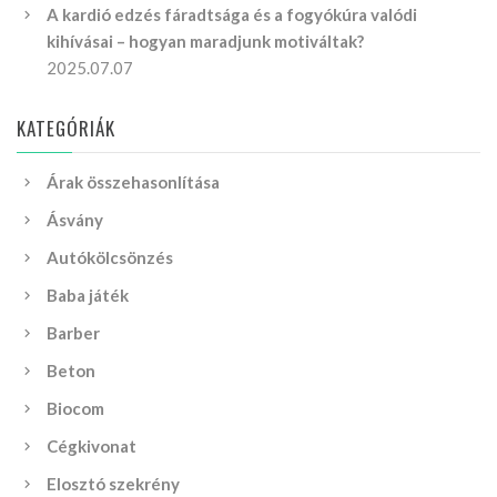
A kardió edzés fáradtsága és a fogyókúra valódi
kihívásai – hogyan maradjunk motiváltak?
2025.07.07
KATEGÓRIÁK
Árak összehasonlítása
Ásvány
Autókölcsönzés
Baba játék
Barber
Beton
Biocom
Cégkivonat
Elosztó szekrény