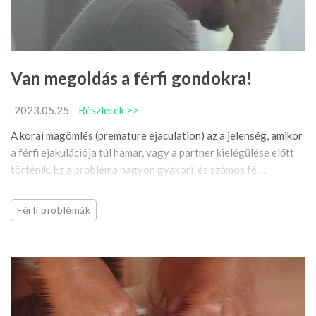
Van megoldás a férfi gondokra!
2023.05.25
Részletek >>
A korai magömlés (premature ejaculation) az a jelenség, amikor
a férfi ejakulációja túl hamar, vagy a partner kielégülése előtt
történik. Ez a probléma nagyon gyakori, és számos fé ...
Férfi problémák