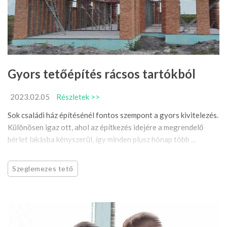
Gyors tetőépítés rácsos tartókból
2023.02.05
Részletek >>
Sok családi ház építésénél fontos szempont a gyors kivitelezés.
Különösen igaz ott, ahol az építkezés idejére a megrendelő
bérlet lakásba kényszerül, így minden plusz hónap több ...
Szeglemezes tető