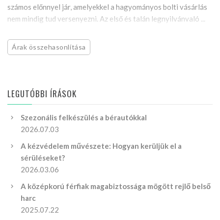
számos előnnyel jár, amelyekkel a hagyományos bolti vásárlás
nem mindig tud versenyezni. Az első és talán legnyilvánvaló ...
Árak összehasonlítása
LEGUTÓBBI ÍRÁSOK
Szezonális felkészülés a bérautókkal
2026.07.03
A kézvédelem művészete: Hogyan kerüljük el a
sérüléseket?
2026.03.06
A középkorú férfiak magabiztossága mögött rejlő belső
harc
2025.07.22