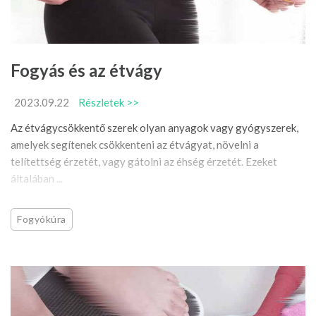
Fogyás és az étvágy
2023.09.22
Részletek >>
Az étvágycsökkentő szerek olyan anyagok vagy gyógyszerek,
amelyek segítenek csökkenteni az étvágyat, növelni a
telítettség érzetét, vagy gátolni az éhség érzetét. Ezeket
általában ...
Fogyókúra