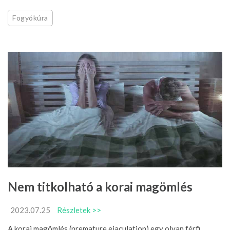
Fogyókúra
Nem titkolható a korai magömlés
2023.07.25
Részletek >>
A korai magömlés (premature ejaculation) egy olyan férfi