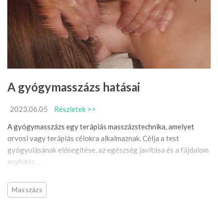
A gyógymasszázs hatásai
2023.06.05
Részletek >>
A gyógymasszázs egy terápiás masszázstechnika, amelyet
orvosi vagy terápiás célokra alkalmaznak. Célja a test
gyógyulásának elősegítése, az egészség javítása és a fájdalom
enyhítés ...
Masszázs