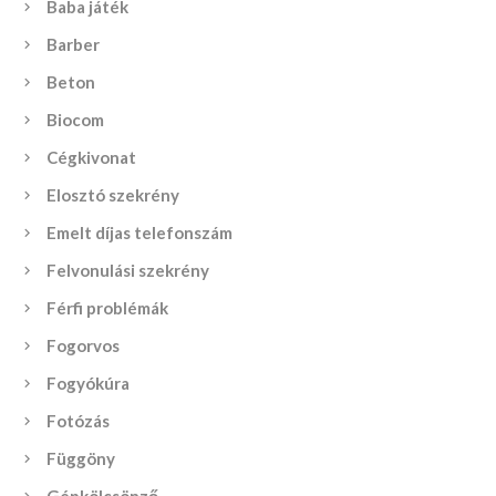
Baba játék
Barber
Beton
Biocom
Cégkivonat
Elosztó szekrény
Emelt díjas telefonszám
Felvonulási szekrény
Férfi problémák
Fogorvos
Fogyókúra
Fotózás
Függöny