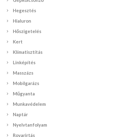
Gépkölcsönző
Hegesztés
Hialuron
Hőszigetelés
Kert
Klímatisztítás
Linképítés
Masszázs
Mobilgarázs
Műgyanta
Munkavédelem
Naptár
Nyelvtanfolyam
Rovarirtás