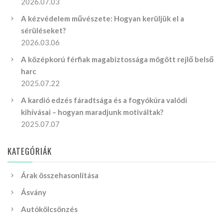
2026.07.03
A kézvédelem művészete: Hogyan kerüljük el a
sérüléseket?
2026.03.06
A középkorú férfiak magabiztossága mögött rejlő belső
harc
2025.07.22
A kardió edzés fáradtsága és a fogyókúra valódi
kihívásai – hogyan maradjunk motiváltak?
2025.07.07
KATEGÓRIÁK
Árak összehasonlítása
Ásvány
Autókölcsönzés