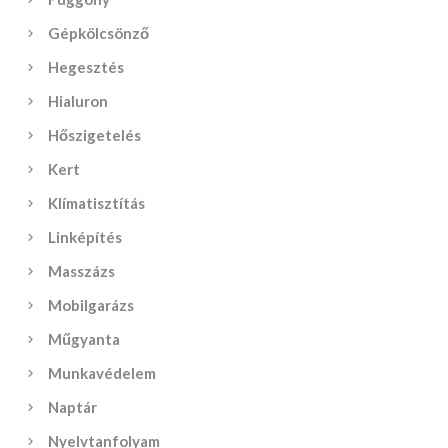
Gépkölcsönző
Hegesztés
Hialuron
Hőszigetelés
Kert
Klímatisztítás
Linképítés
Masszázs
Mobilgarázs
Műgyanta
Munkavédelem
Naptár
Nyelvtanfolyam