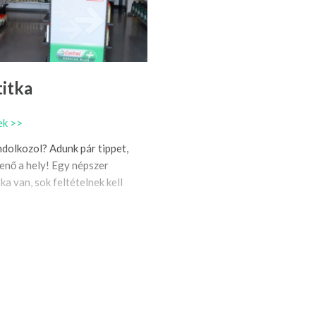
titka
ek >>
dolkozol? Adunk pár tippet,
enő a hely! Egy népszer
ka van, sok feltételnek kell