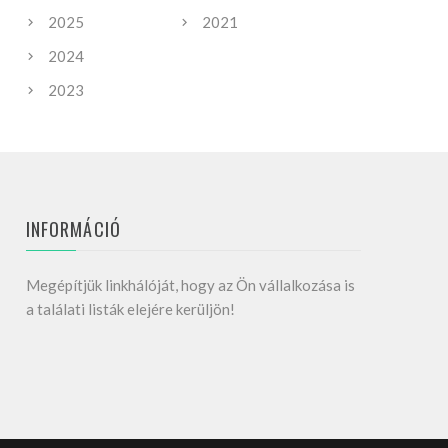
2025
2021
2024
2023
INFORMÁCIÓ
Megépítjük linkhálóját, hogy az Ön vállalkozása is
a találati listák elejére kerüljön!