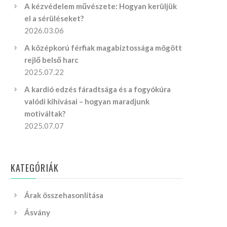
A kézvédelem művészete: Hogyan kerüljük
el a sérüléseket?
2026.03.06
A középkorú férfiak magabiztossága mögött
rejlő belső harc
2025.07.22
A kardió edzés fáradtsága és a fogyókúra
valódi kihívásai – hogyan maradjunk
motiváltak?
2025.07.07
KATEGÓRIÁK
Árak összehasonlítása
Ásvány