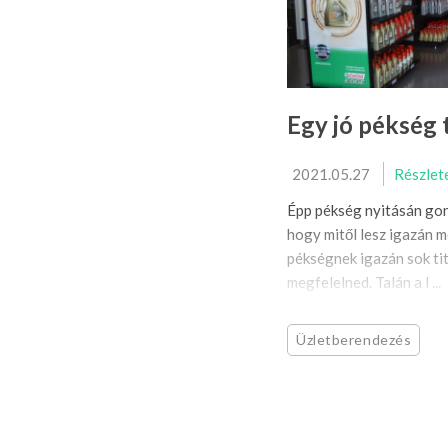
Egy jó pékség 
2021.05.27
Részlet
Épp pékség nyitásán gon
hogy mitől lesz igazán m
pékségnek igazán sok tit
megfelelned. Talán a l ...
Üzletberendezés