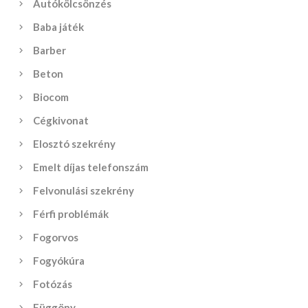
Autókölcsönzés
Baba játék
Barber
Beton
Biocom
Cégkivonat
Elosztó szekrény
Emelt díjas telefonszám
Felvonulási szekrény
Férfi problémák
Fogorvos
Fogyókúra
Fotózás
Függöny