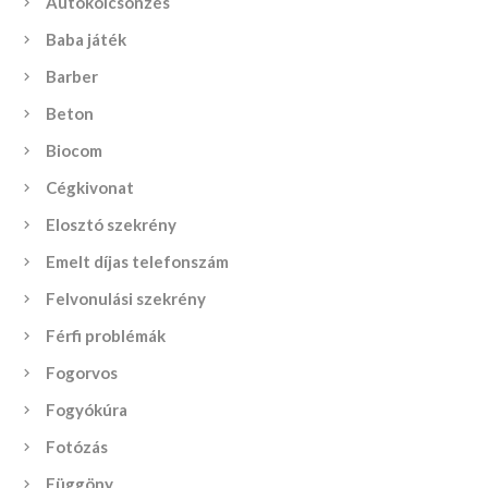
Autókölcsönzés
Baba játék
Barber
Beton
Biocom
Cégkivonat
Elosztó szekrény
Emelt díjas telefonszám
Felvonulási szekrény
Férfi problémák
Fogorvos
Fogyókúra
Fotózás
Függöny