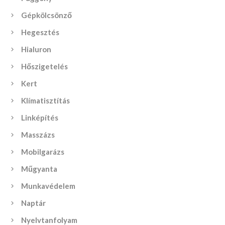
Gépkölcsönző
Hegesztés
Hialuron
Hőszigetelés
Kert
Klímatisztítás
Linképítés
Masszázs
Mobilgarázs
Műgyanta
Munkavédelem
Naptár
Nyelvtanfolyam