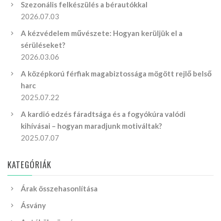
Szezonális felkészülés a bérautókkal
2026.07.03
A kézvédelem művészete: Hogyan kerüljük el a
sérüléseket?
2026.03.06
A középkorú férfiak magabiztossága mögött rejlő belső
harc
2025.07.22
A kardió edzés fáradtsága és a fogyókúra valódi
kihívásai – hogyan maradjunk motiváltak?
2025.07.07
KATEGÓRIÁK
Árak összehasonlítása
Ásvány