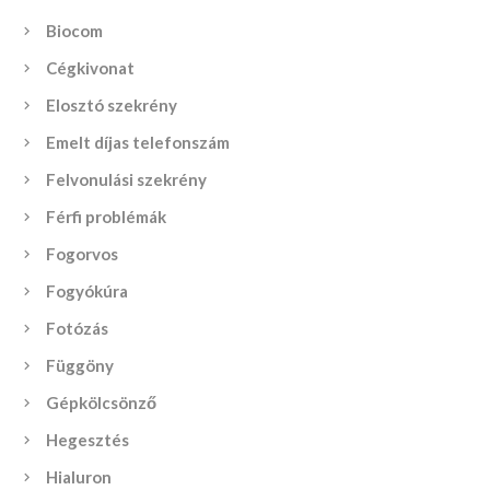
Biocom
Cégkivonat
Elosztó szekrény
Emelt díjas telefonszám
Felvonulási szekrény
Férfi problémák
Fogorvos
Fogyókúra
Fotózás
Függöny
Gépkölcsönző
Hegesztés
Hialuron