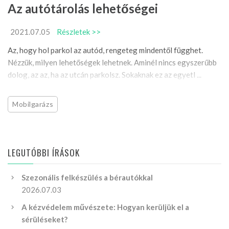
Az autótárolás lehetőségei
2021.07.05
Részletek >>
Az, hogy hol parkol az autód, rengeteg mindentől függhet.
Nézzük, milyen lehetőségek lehetnek. Aminél nincs egyszerűbb
dolog, az az, ha az utcán parkolsz. Sokaknak ez az egyetl ...
Mobilgarázs
LEGUTÓBBI ÍRÁSOK
Szezonális felkészülés a bérautókkal
2026.07.03
A kézvédelem művészete: Hogyan kerüljük el a
sérüléseket?