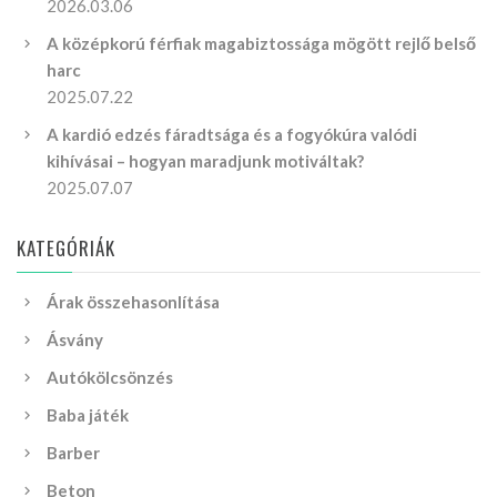
2026.03.06
A középkorú férfiak magabiztossága mögött rejlő belső
harc
2025.07.22
A kardió edzés fáradtsága és a fogyókúra valódi
kihívásai – hogyan maradjunk motiváltak?
2025.07.07
KATEGÓRIÁK
Árak összehasonlítása
Ásvány
Autókölcsönzés
Baba játék
Barber
Beton