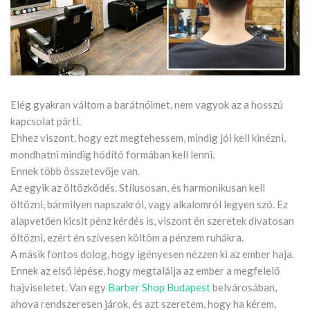
Elég gyakran váltom a barátnőimet, nem vagyok az a hosszú
kapcsolat párti.
Ehhez viszont, hogy ezt megtehessem, mindig jól kell kinézni,
mondhatni mindig hódító formában kell lenni.
Ennek több összetevője van.
Az egyik az öltözködés. Stílusosan, és harmonikusan kell
öltözni, bármilyen napszakról, vagy alkalomról legyen szó. Ez
alapvetően kicsit pénz kérdés is, viszont én szeretek divatosan
öltözni, ezért én szívesen költöm a pénzem ruhákra.
A másik fontos dolog, hogy igényesen nézzen ki az ember haja.
Ennek az első lépése, hogy megtalálja az ember a megfelelő
hajviseletet. Van egy
Barber Shop Budapest
belvárosában,
ahova rendszeresen járok, és azt szeretem, hogy ha kérem,