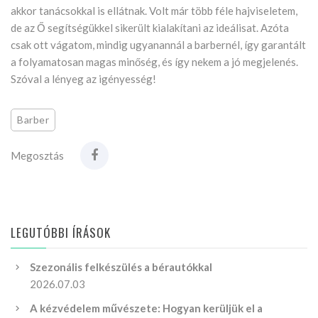
akkor tanácsokkal is ellátnak. Volt már több féle hajviseletem,
de az Ő segítségükkel sikerült kialakítani az ideálisat. Azóta
csak ott vágatom, mindig ugyanannál a barbernél, így garantált
a folyamatosan magas minőség, és így nekem a jó megjelenés.
Szóval a lényeg az igényesség!
Barber
Megosztás
LEGUTÓBBI ÍRÁSOK
Szezonális felkészülés a bérautókkal
2026.07.03
A kézvédelem művészete: Hogyan kerüljük el a