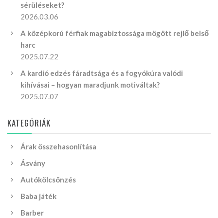
sérüléseket?
2026.03.06
A középkorú férfiak magabiztossága mögött rejlő belső
harc
2025.07.22
A kardió edzés fáradtsága és a fogyókúra valódi
kihívásai – hogyan maradjunk motiváltak?
2025.07.07
KATEGÓRIÁK
Árak összehasonlítása
Ásvány
Autókölcsönzés
Baba játék
Barber