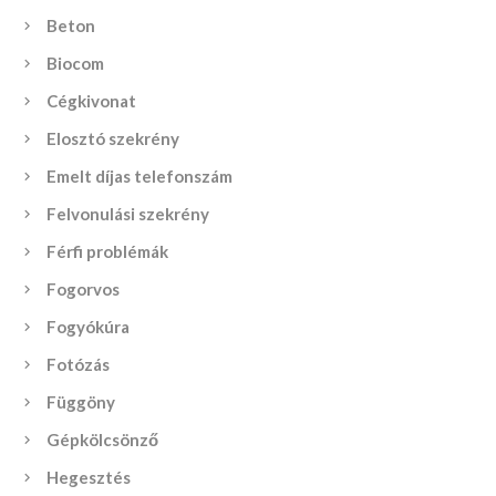
Beton
Biocom
Cégkivonat
Elosztó szekrény
Emelt díjas telefonszám
Felvonulási szekrény
Férfi problémák
Fogorvos
Fogyókúra
Fotózás
Függöny
Gépkölcsönző
Hegesztés