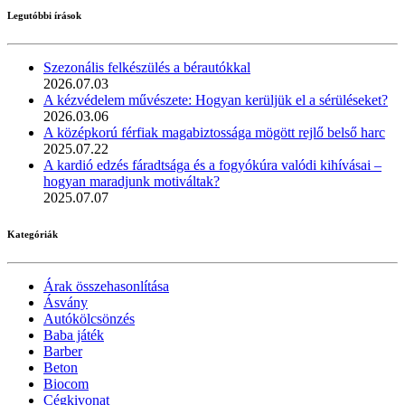
Legutóbbi írások
Szezonális felkészülés a bérautókkal
2026.07.03
A kézvédelem művészete: Hogyan kerüljük el a sérüléseket?
2026.03.06
A középkorú férfiak magabiztossága mögött rejlő belső harc
2025.07.22
A kardió edzés fáradtsága és a fogyókúra valódi kihívásai –
hogyan maradjunk motiváltak?
2025.07.07
Kategóriák
Árak összehasonlítása
Ásvány
Autókölcsönzés
Baba játék
Barber
Beton
Biocom
Cégkivonat