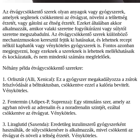
Az étvágycsökkentő szerek olyan anyagok vagy gyógyszerek,
amelyek segítenek csökkenteni az étvágyat, növelni a telítettség
érzetét, vagy gátolni az éhség érzetét. Ezeket általában akkor
alkalmazzák, amikor valaki szeretne fogyókúrázni vagy súlytól
szeretne megszabadulni. Az étvágycsökkentő szerek különböző
mechanizmusokon keresztül fejtik ki hatásukat, és lehetnek recept
nélkül kaphatók vagy vényköteles gyógyszerek is. Fontos azonban
megjegyezni, hogy ezeknek a szereknek is lehetnek mellékhatásaik
és kockázataik, és nem mindenki számára megfelelőek.
Néhány példa étvágycsökkentő szerekre:
1. Orlisztát (Alli, Xenical): Ez a gyógyszer megakadályozza a zsírok
felszívódását a béltraktusban, csökkentve ezzel a kalória bevitelt.
Vényköteles.
2. Fentermin (Adipex-P, Suprenza): Egy stimuláns szer, amely az
agyban növeli az adrenalin és a noradrenalin szintjét, ezáltal
csökkentve az étvágyat. Vényköteles.
3. Liraglutid (Saxenda): Eredetileg inzulinszerű gyógyszerként
használták, de súlycsökkenésre is alkalmazzák, mivel csökkenti az
étvágyat és növeli a teltség érzetét. Vényköteles.