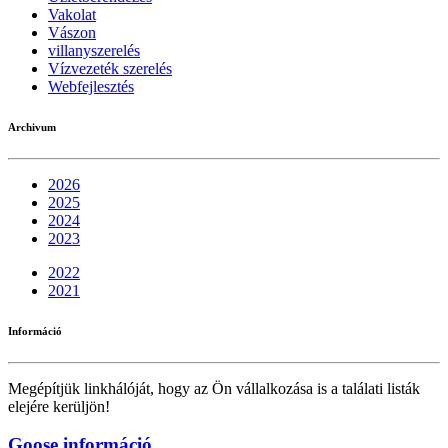
Vakolat
Vászon
villanyszerelés
Vízvezeték szerelés
Webfejlesztés
Archivum
2026
2025
2024
2023
2022
2021
Információ
Megépítjük linkhálóját, hogy az Ön vállalkozása is a találati listák
elejére kerüljön!
Goose információ