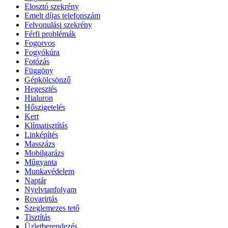
Elosztó szekrény
Emelt díjas telefonszám
Felvonulási szekrény
Férfi problémák
Fogorvos
Fogyókúra
Fotózás
Függöny
Gépkölcsönző
Hegesztés
Hialuron
Hőszigetelés
Kert
Klímatisztítás
Linképítés
Masszázs
Mobilgarázs
Műgyanta
Munkavédelem
Naptár
Nyelvtanfolyam
Rovarirtás
Szeglemezes tető
Tisztítás
Üzletberendezés