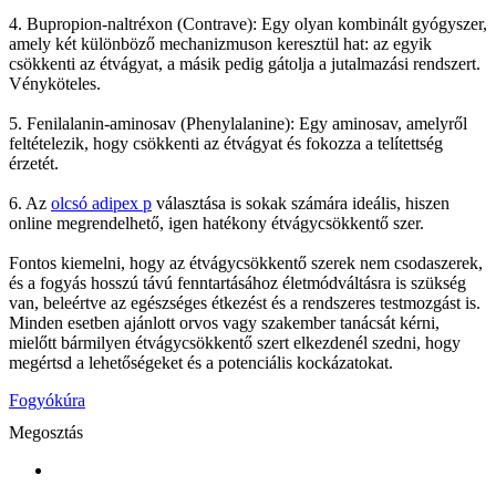
4. Bupropion-naltréxon (Contrave): Egy olyan kombinált gyógyszer,
amely két különböző mechanizmuson keresztül hat: az egyik
csökkenti az étvágyat, a másik pedig gátolja a jutalmazási rendszert.
Vényköteles.
5. Fenilalanin-aminosav (Phenylalanine): Egy aminosav, amelyről
feltételezik, hogy csökkenti az étvágyat és fokozza a telítettség
érzetét.
6. Az
olcsó adipex p
választása is sokak számára ideális, hiszen
online megrendelhető, igen hatékony étvágycsökkentő szer.
Fontos kiemelni, hogy az étvágycsökkentő szerek nem csodaszerek,
és a fogyás hosszú távú fenntartásához életmódváltásra is szükség
van, beleértve az egészséges étkezést és a rendszeres testmozgást is.
Minden esetben ajánlott orvos vagy szakember tanácsát kérni,
mielőtt bármilyen étvágycsökkentő szert elkezdenél szedni, hogy
megértsd a lehetőségeket és a potenciális kockázatokat.
Fogyókúra
Megosztás