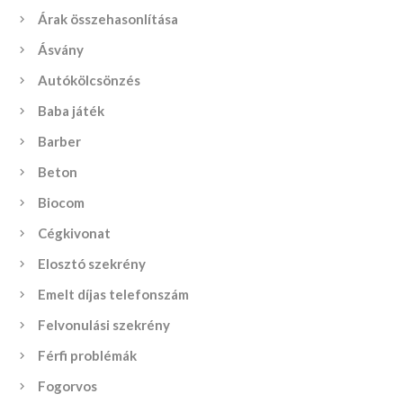
Árak összehasonlítása
Ásvány
Autókölcsönzés
Baba játék
Barber
Beton
Biocom
Cégkivonat
Elosztó szekrény
Emelt díjas telefonszám
Felvonulási szekrény
Férfi problémák
Fogorvos