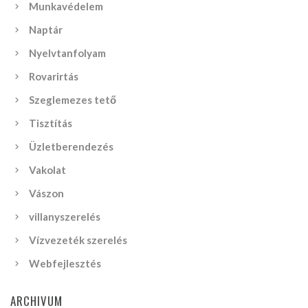
Munkavédelem
Naptár
Nyelvtanfolyam
Rovarirtás
Szeglemezes tető
Tisztítás
Üzletberendezés
Vakolat
Vászon
villanyszerelés
Vízvezeték szerelés
Webfejlesztés
ARCHIVUM