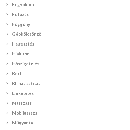
Fogyókúra
Fotózás
Függöny
Gépkölcsönző
Hegesztés
Hialuron
Hőszigetelés
Kert
Klímatisztítás
Linképítés
Masszázs
Mobilgarázs
Műgyanta