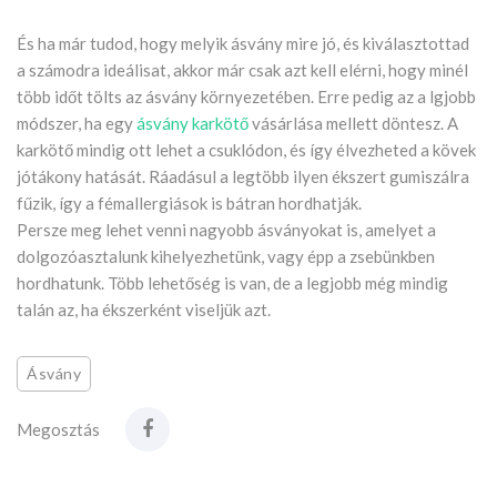
És ha már tudod, hogy melyik ásvány mire jó, és kiválasztottad
a számodra ideálisat, akkor már csak azt kell elérni, hogy minél
több időt tölts az ásvány környezetében. Erre pedig az a lgjobb
módszer, ha egy
ásvány karkötő
vásárlása mellett döntesz. A
karkötő mindig ott lehet a csuklódon, és így élvezheted a kövek
jótákony hatását. Ráadásul a legtöbb ilyen ékszert gumiszálra
fűzik, így a fémallergiások is bátran hordhatják.
Persze meg lehet venni nagyobb ásványokat is, amelyet a
dolgozóasztalunk kihelyezhetünk, vagy épp a zsebünkben
hordhatunk. Több lehetőség is van, de a legjobb még mindig
talán az, ha ékszerként viseljük azt.
Ásvány
Megosztás