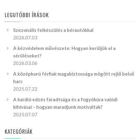
LEGUTÓBBI ÍRÁSOK
Szezonális felkészülés a bérautókkal
2026.07.03
A kézvédelem művészete: Hogyan kerüljük el a
sérüléseket?
2026.03.06
A középkorú férfiak magabiztossága mögött rejlő belső
harc
2025.07.22
A kardió edzés fáradtsága és a fogyókúra valódi
kihívásai – hogyan maradjunk motiváltak?
2025.07.07
KATEGÓRIÁK