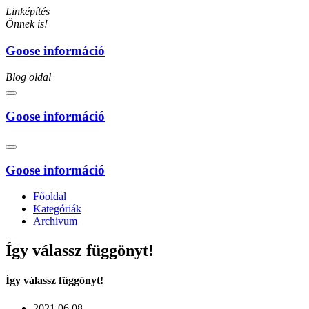
Linképítés
Önnek is!
Goose információ
Blog oldal
Goose információ
Goose információ
Főoldal
Kategóriák
Archivum
Így válassz függönyt!
Így válassz függönyt!
2021.06.08