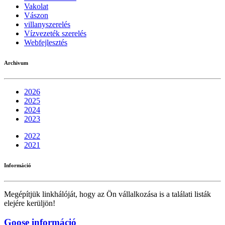
Vakolat
Vászon
villanyszerelés
Vízvezeték szerelés
Webfejlesztés
Archivum
2026
2025
2024
2023
2022
2021
Információ
Megépítjük linkhálóját, hogy az Ön vállalkozása is a találati listák
elejére kerüljön!
Goose információ