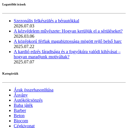
Legutóbbi írások
Szezonális felkészülés a bérautókkal
2026.07.03
A kézvédelem művészete: Hogyan kerüljük el a sérüléseket?
2026.03.06
A középkorú férfiak magabiztossága mögött rejlő belső harc
2025.07.22
A kardió edzés fáradtsága és a fogyókúra valódi kihívásai –
hogyan maradjunk motiváltak?
2025.07.07
Kategóriák
Árak összehasonlítása
Ásvány
Autókölcsönzés
Baba játék
Barber
Beton
Biocom
Cégkivonat