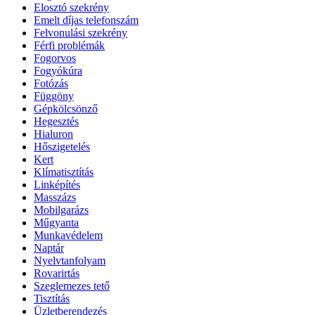
Elosztó szekrény
Emelt díjas telefonszám
Felvonulási szekrény
Férfi problémák
Fogorvos
Fogyókúra
Fotózás
Függöny
Gépkölcsönző
Hegesztés
Hialuron
Hőszigetelés
Kert
Klímatisztítás
Linképítés
Masszázs
Mobilgarázs
Műgyanta
Munkavédelem
Naptár
Nyelvtanfolyam
Rovarirtás
Szeglemezes tető
Tisztítás
Üzletberendezés