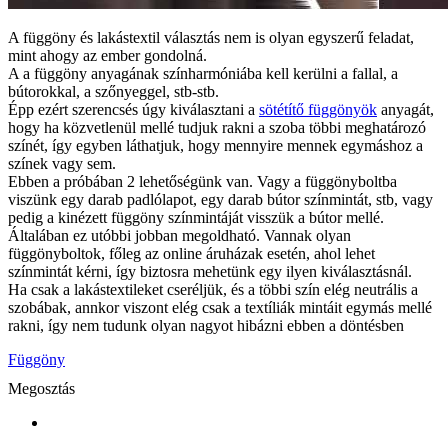
A függöny és lakástextil választás nem is olyan egyszerű feladat,
mint ahogy az ember gondolná.
A a függöny anyagának színharmóniába kell kerülni a fallal, a
bútorokkal, a szőnyeggel, stb-stb.
Épp ezért szerencsés úgy kiválasztani a
sötétítő függönyök
anyagát,
hogy ha közvetlenül mellé tudjuk rakni a szoba többi meghatározó
színét, így egyben láthatjuk, hogy mennyire mennek egymáshoz a
színek vagy sem.
Ebben a próbában 2 lehetőségünk van. Vagy a függönyboltba
viszünk egy darab padlólapot, egy darab bútor színmintát, stb, vagy
pedig a kinézett függöny színmintáját visszük a bútor mellé.
Általában ez utóbbi jobban megoldható. Vannak olyan
függönyboltok, főleg az online áruházak esetén, ahol lehet
színmintát kérni, így biztosra mehetünk egy ilyen kiválasztásnál.
Ha csak a lakástextileket cseréljük, és a többi szín elég neutrális a
szobábak, annkor viszont elég csak a textíliák mintáit egymás mellé
rakni, így nem tudunk olyan nagyot hibázni ebben a döntésben
Függöny
Megosztás