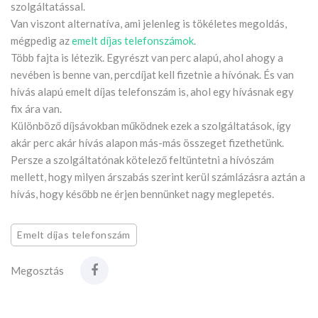
szolgáltatással.
Van viszont alternatíva, ami jelenleg is tökéletes megoldás,
mégpedig az
emelt díjas telefonszámok
.
Több fajta is létezik. Egyrészt van perc alapú, ahol ahogy a
nevében is benne van, percdíjat kell fizetnie a hívónak. És van
hívás alapú emelt díjas telefonszám is, ahol egy hívásnak egy
fix ára van.
Különböző díjsávokban működnek ezek a szolgáltatások, így
akár perc akár hívás alapon más-más összeget fizethetünk.
Persze a szolgáltatónak kötelező feltüntetni a hívószám
mellett, hogy milyen árszabás szerint kerül számlázásra aztán a
hívás, hogy később ne érjen bennünket nagy meglepetés.
Emelt díjas telefonszám
Megosztás