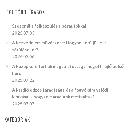
LEGUTÓBBI ÍRÁSOK
Szezonális felkészülés a bérautókkal
2026.07.03
A kézvédelem művészete: Hogyan kerüljük el a
sérüléseket?
2026.03.06
A középkorú férfiak magabiztossága mögött rejlő belső
harc
2025.07.22
A kardió edzés fáradtsága és a fogyókúra valódi
kihívásai – hogyan maradjunk motiváltak?
2025.07.07
KATEGÓRIÁK