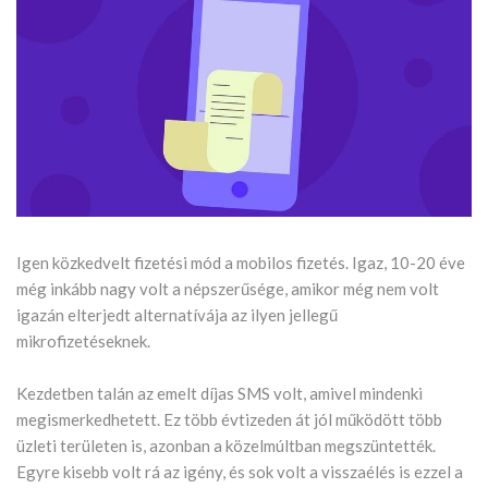
Igen közkedvelt fizetési mód a mobilos fizetés. Igaz, 10-20 éve
még inkább nagy volt a népszerűsége, amikor még nem volt
igazán elterjedt alternatívája az ilyen jellegű
mikrofizetéseknek.
Kezdetben talán az emelt díjas SMS volt, amivel mindenki
megismerkedhetett. Ez több évtizeden át jól működött több
üzleti területen is, azonban a közelmúltban megszüntették.
Egyre kisebb volt rá az igény, és sok volt a visszaélés is ezzel a