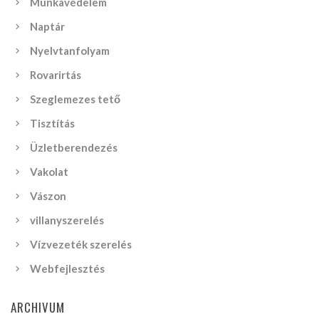
Munkavédelem
Naptár
Nyelvtanfolyam
Rovarirtás
Szeglemezes tető
Tisztítás
Üzletberendezés
Vakolat
Vászon
villanyszerelés
Vízvezeték szerelés
Webfejlesztés
ARCHIVUM