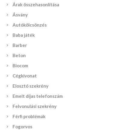
Árak összehasonlítása
Ásvány
Autókölcsönzés
Baba játék
Barber
Beton
Biocom
Cégkivonat
Elosztó szekrény
Emelt díjas telefonszám
Felvonulási szekrény
Férfi problémák
Fogorvos