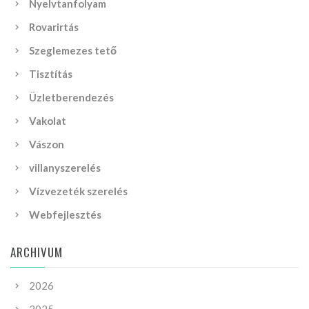
Nyelvtanfolyam
Rovarirtás
Szeglemezes tető
Tisztítás
Üzletberendezés
Vakolat
Vászon
villanyszerelés
Vízvezeték szerelés
Webfejlesztés
ARCHIVUM
2026