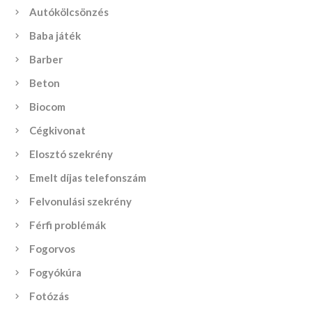
Autókölcsönzés
Baba játék
Barber
Beton
Biocom
Cégkivonat
Elosztó szekrény
Emelt díjas telefonszám
Felvonulási szekrény
Férfi problémák
Fogorvos
Fogyókúra
Fotózás