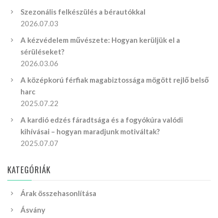
Szezonális felkészülés a bérautókkal
2026.07.03
A kézvédelem művészete: Hogyan kerüljük el a
sérüléseket?
2026.03.06
A középkorú férfiak magabiztossága mögött rejlő belső
harc
2025.07.22
A kardió edzés fáradtsága és a fogyókúra valódi
kihívásai – hogyan maradjunk motiváltak?
2025.07.07
KATEGÓRIÁK
Árak összehasonlítása
Ásvány