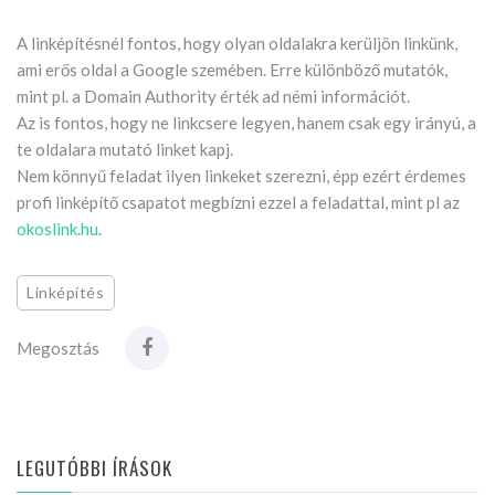
A linképítésnél fontos, hogy olyan oldalakra kerüljön linkünk,
ami erős oldal a Google szemében. Erre különböző mutatók,
mint pl. a Domain Authority érték ad némi információt.
Az is fontos, hogy ne linkcsere legyen, hanem csak egy irányú, a
te oldalara mutató linket kapj.
Nem könnyű feladat ilyen linkeket szerezni, épp ezért érdemes
profi linképítő csapatot megbízni ezzel a feladattal, mint pl az
okoslink.hu
.
Linképítés
Megosztás
LEGUTÓBBI ÍRÁSOK