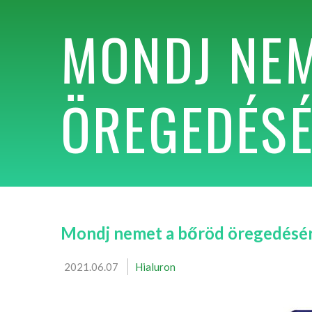
MONDJ NEM
ÖREGEDÉSÉ
Mondj nemet a bőröd öregedésé
2021.06.07
Hialuron