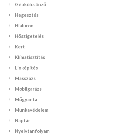
Gépkölcsönző
Hegesztés
Hialuron
Hőszigetelés
Kert
Klímatisztítás
Linképítés
Masszázs
Mobilgarázs
Műgyanta
Munkavédelem
Naptár
Nyelvtanfolyam