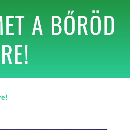
ET A BŐRÖD
RE!
re!