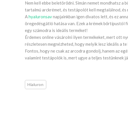
Nem kell ebbe beletörődni. Simán nemet mondhatsz a b
tartalmú arckrémet, és testápolót kell megtalálnod, és
A
hyaluronsav
napjainkban igen divatos lett, és ez ann
öregedésgátló hatása van. Ezek a krémek bőrtípustól f
egy számodra is ideális terméket!
Érdemes online vásárolni ilyen termékeket, mert ott n
részletesen megnézheted, hogy melyik lesz ideális a te
Fontos, hogy ne csak az arcodra gondolj, hanem az egé
valamint testápolók is, mert ugye a teljes testünknek j
Hialuron