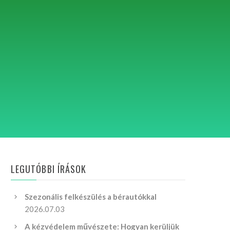
LEGUTÓBBI ÍRÁSOK
Szezonális felkészülés a bérautókkal
2026.07.03
A kézvédelem művészete: Hogyan kerüljük