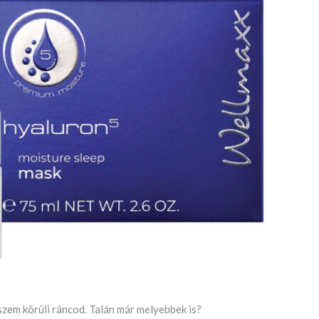
 szem körüli ráncod. Talán már melyebbek is?