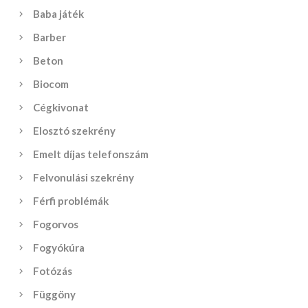
Baba játék
Barber
Beton
Biocom
Cégkivonat
Elosztó szekrény
Emelt díjas telefonszám
Felvonulási szekrény
Férfi problémák
Fogorvos
Fogyókúra
Fotózás
Függöny