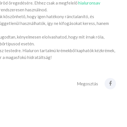
őröd öregedésére. Ehhez csak a megfelelő
hialuronsav
 rendszeresen használnod.
ak köszönhető, hogy igen hatékony ránctalanító, és
üggetlenül használhatók, így ne kifogásokat keress, hanem
yugodtan, kényelmesen elolvashatod, hogy mit írnak róla,
 bőrtípusod esetén.
sz testedre. Hialuron tartalmú krémekből kaphatók kézkrémek,
ár a magasfokú hidratáltság!
Megosztás