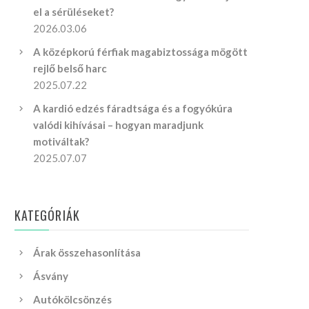
el a sérüléseket?
2026.03.06
A középkorú férfiak magabiztossága mögött
rejlő belső harc
2025.07.22
A kardió edzés fáradtsága és a fogyókúra
valódi kihívásai – hogyan maradjunk
motiváltak?
2025.07.07
KATEGÓRIÁK
Árak összehasonlítása
Ásvány
Autókölcsönzés